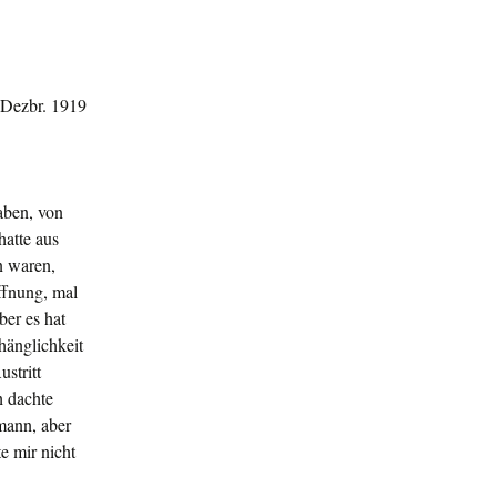
Dezbr. 1919
haben, von
hatte aus
n waren,
ffnung, mal
ber es hat
äng­lichkeit
stritt
h dachte
mann, aber
e mir nicht