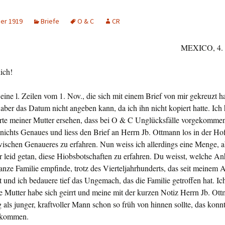
er 1919
Briefe
O & C
CR
MEXICO, 4. 
ich!
Deine l. Zeilen vom 1. Nov., die sich mit einem Brief von mir gekreuzt 
aber das Datum nicht angeben kann, da ich ihn nicht kopiert hatte. Ich 
arte meiner Mutter ersehen, dass bei O & C Unglücksfälle vorgekomme
nichts Genaues und liess den Brief an Herrn Jb. Ottmann los in der Ho
ischen Genaueres zu erfahren. Nun weiss ich allerdings eine Menge, a
r leid getan, diese Hiobsbotschaften zu erfahren. Du weisst, welche Anh
ganze Familie empfinde, trotz des Vierteljahrhunderts, das seit meinem Au
st und ich bedauere tief das Ungemach, das die Familie getroffen hat. Ic
e Mutter habe sich geirrt und meine mit der kurzen Notiz Herrn Jb. Ott
als junger, kraftvoller Mann schon so früh von hinnen sollte, das konnt
n kommen.