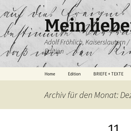
Mein liebe
Adolf Fröhlich, Kaiserslautern 
Edition
Zum
Home
Edition
BRIEFE + TEXTE
Inhalt
springen
Archiv für den Monat: D
11