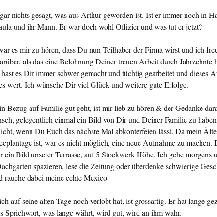
gar nichts gesagt, was aus Arthur geworden ist. Ist er immer noch in 
ula und ihr Mann. Er war doch wohl Offizier und was tut er jetzt?
r es mir zu hören, dass Du nun Teilhaber der Firma wirst und ich fre
rüber, als das eine Belohnung Deiner treuen Arbeit durch Jahrzehnte 
u hast es Dir immer schwer gemacht und tüchtig gearbeitet und dieses A
s wert. Ich wünsche Dir viel Glück und weitere gute Erfolge.
in Bezug auf Familie gut geht, ist mir lieb zu hören & der Gedanke dar
ch, gelegentlich einmal ein Bild von Dir und Deiner Familie zu haben.
nicht, wenn Du Euch das nächste Mal abkonterfeien lässt. Da mein Älte
feeplantage ist, war es nicht möglich, eine neue Aufnahme zu machen. 
ir ein Bild unserer Terrasse, auf 5 Stockwerk Höhe. Ich gehe morgens 
achgarten spazieren, lese die Zeitung oder überdenke schwierige Gesc
d rauche dabei meine echte México.
ich auf seine alten Tage noch verlobt hat, ist grossartig. Er hat lange ge
as Sprichwort, was lange währt, wird gut, wird an ihm wahr.