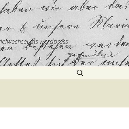
Briefwechsel als wordpress-
Suchen
nach: