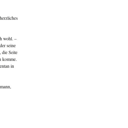
herzliches
h wohl. –
der seine
 die Seite
en komme.
entan in
ttmann,