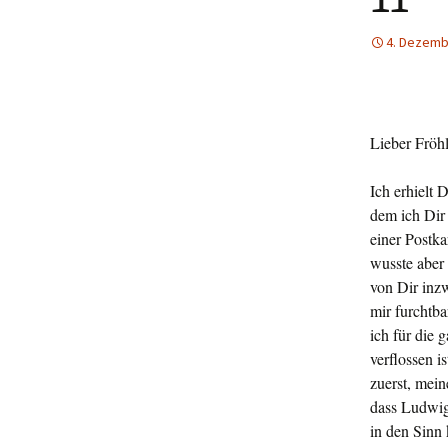
4. Dezemb
Lieber Fröhl
Ich erhielt 
dem ich Dir 
einer Postk
wusste aber 
von Dir inzw
mir furchtba
ich für die 
verflossen i
zuerst, mein
dass Ludwig 
in den Sin