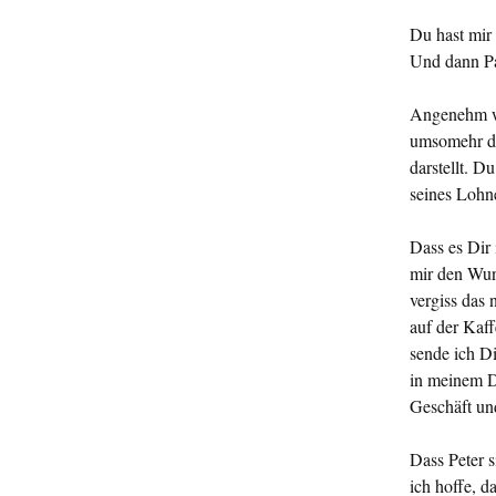
Du hast mir 
Und dann Pa
Angenehm wa
umsomehr da
darstellt. D
seines Lohne
Dass es Dir 
mir den Wuns
vergiss das 
auf der Kaf
sende ich D
in meinem D
Geschäft un
Dass Peter s
ich hoffe, d