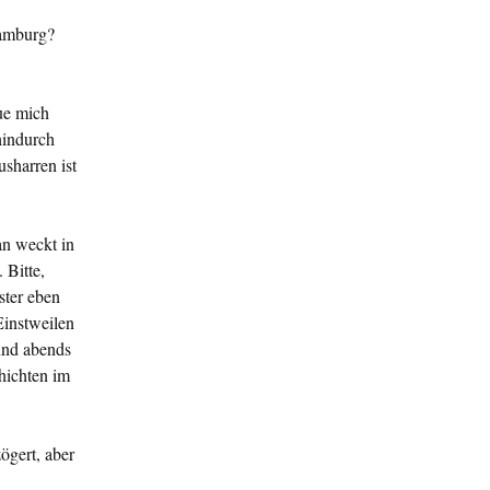
Hamburg?
ue mich
hindurch
usharren ist
an weckt in
 Bitte,
ster eben
Einstweilen
und abends
hichten im
zögert, aber