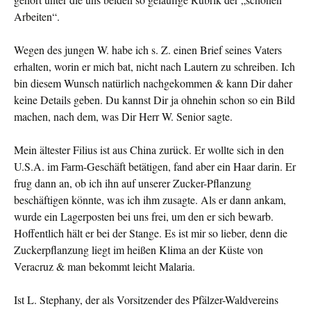
Arbeiten“.
Wegen des jungen W. habe ich s. Z. einen Brief seines Vaters
erhalten, worin er mich bat, nicht nach Lautern zu schreiben. Ich
bin diesem Wunsch natürlich nachgekommen & kann Dir daher
keine Details geben. Du kannst Dir ja ohnehin schon so ein Bild
machen, nach dem, was Dir Herr W. Senior sagte.
Mein ältester Filius ist aus China zurück. Er wollte sich in den
U.S.A. im Farm-Geschäft betätigen, fand aber ein Haar darin. Er
frug dann an, ob ich ihn auf unserer Zucker-Pflan­zung
beschäftigen könnte, was ich ihm zusagte. Als er dann ankam,
wurde ein Lagerposten bei uns frei, um den er sich be­warb.
Hoffentlich hält er bei der Stange. Es ist mir so lie­ber, denn die
Zuckerpflanzung liegt im heißen Klima an der Küste von
Veracruz & man bekommt leicht Malaria.
Ist L. Stephany, der als Vorsitzender des Pfälzer-Waldver­eins