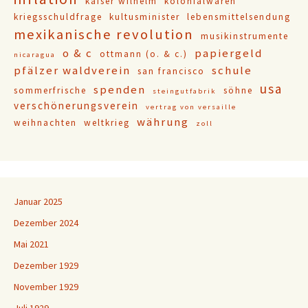
kaiser wilhelm
kolonialwaren
kriegsschuldfrage
kultusminister
lebensmittelsendung
mexikanische revolution
musikinstrumente
o & c
papiergeld
ottmann (o. & c.)
nicaragua
pfälzer waldverein
schule
san francisco
usa
spenden
sommerfrische
söhne
steingutfabrik
verschönerungsverein
vertrag von versaille
währung
weihnachten
weltkrieg
zoll
Januar 2025
Dezember 2024
Mai 2021
Dezember 1929
November 1929