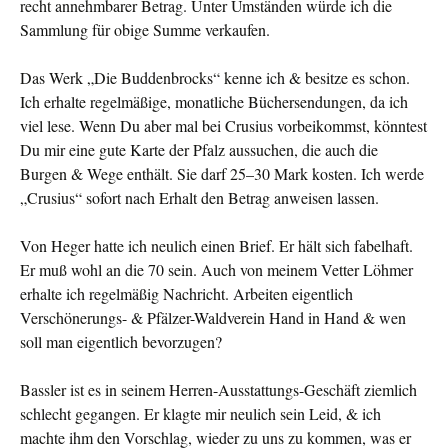
recht annehmbarer Betrag. Unter Umständen würde ich die
Sammlung für obige Summe verkaufen.
Das Werk „Die Buddenbrocks“ kenne ich & besitze es schon.
Ich erhalte regelmäßige, monatliche Büchersendungen, da ich
viel lese. Wenn Du aber mal bei Crusius vorbeikommst, könntest
Du mir eine gute Karte der Pfalz aussuchen, die auch die
Burgen & Wege enthält. Sie darf 25–30 Mark kosten. Ich werde
„Crusius“ sofort nach Erhalt den Betrag anweisen lassen.
Von Heger hatte ich neulich einen Brief. Er hält sich fabel­haft.
Er muß wohl an die 70 sein. Auch von meinem Vetter Löhmer
erhalte ich regelmäßig Nachricht. Arbeiten eigentlich
Verschönerungs- & Pfälzer-Waldverein Hand in Hand & wen
soll man eigentlich bevorzugen?
Bassler ist es in seinem Herren-Ausstattungs-Geschäft ziem­lich
schlecht gegangen. Er klagte mir neulich sein Leid, & ich
machte ihm den Vorschlag, wieder zu uns zu kommen, was er