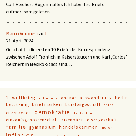
Carl Reichert Hogenmüller. Ich habe Ihre Briefe
aufmerksam gelesen…
Marco Veronesi
zu
1
21. April 2024
Geschafft – die ersten 10 Briefe der Korrespondenz
zwischen Adolf Fröhlich in Kaiserslautern und Karl ,Carlos'
Reichert in Mexiko-Stadt sind…
1. weltkrieg
ananas
auswanderung
berlin
abfindung
briefmarken
besatzung
bürstengeschäft
china
demokratie
cuernavaca
deutschtum
einkaufsgenossenschaft
eisenbahn
eisengeschäft
familie
gymnasium
handelskammer
indien
inflation