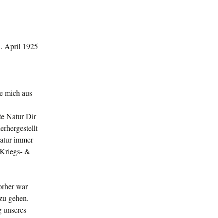
. April 1925
ie mich aus
te Natur Dir
rhergestellt
Natur immer
 Kriegs- &
orher war
zu gehen.
g unseres