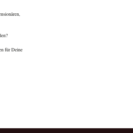
ensionären,
llen?
en für Deine