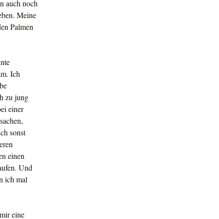
nn auch noch
ieben. Meine
 den Palmen
hnte
am. Ich
abe
ch zu jung
ei einer
nsachen,
ich sonst
eren
en einen
aufen. Und
n ich mal
mir eine