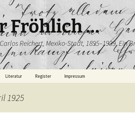
r Fröhlich …
/ Carlos Reichert, Mexiko-Stadt, 1895–1939. Ein 
Literatur
Register
Impressum
il 1925