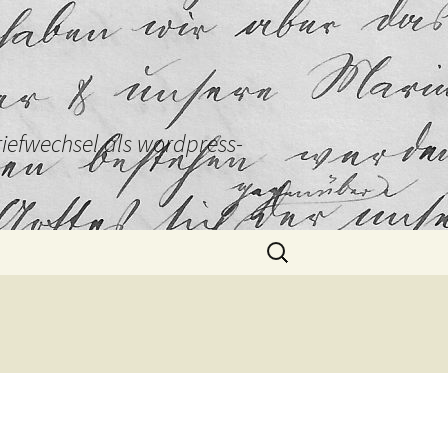
Briefwechsel als wordpress-
Suchen
nach: