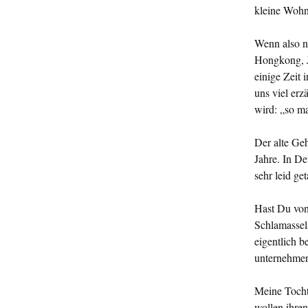
kleine Wohn
Wenn also ni
Hongkong, J
einige Zeit
uns viel erz
wird: „so ma
Der alte Geh
Jahre. In D
sehr leid ge
Hast Du von
Schlamassels
eigent­lich
unternehme
Meine Tocht
wollen ihre