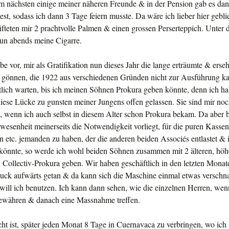
am nächsten einige meiner nähe­ren Freunde & in der Pension gab es da
est, sodass ich dann 3 Tage feiern musste. Da wäre ich lie­ber hier gebl
ifteten mir 2 pracht­volle Palmen & einen grossen Perserteppich. Unter
nun abends meine Cigarre.
abe vor, mir als Gratifikation nun dieses Jahr die lange erträumte & erse
u gönnen, die 1922 aus verschiedenen Gründen nicht zur Ausführung k
ntlich warten, bis ich meinen Söhnen Prokura geben könnte, denn ich h
diese Lücke zu gunsten mei­ner Jungens offen gelassen. Sie sind mir no
., wenn ich auch selbst in diesem Alter schon Prokura bekam. Da aber b
wesenheit meinerseits die Notwendigkeit vorliegt, für die puren Kasse
 etc. jemanden zu haben, der die anderen beiden Associés entlastet & 
n könnte, so werde ich wohl beiden Söhnen zusammen mit 2 älteren, höh
 Collectiv-Prokura geben. Wir haben geschäftlich in den letz­ten Monat
uck aufwärts getan & da kann sich die Maschine einmal etwas verschn
will ich benutzen. Ich kann dann sehen, wie die einzelnen Herren, wen
be­währen & danach eine Mass­nahme treffen.
t ist, später jeden Monat 8 Tage in Cuernavaca zu verbringen, wo ich 