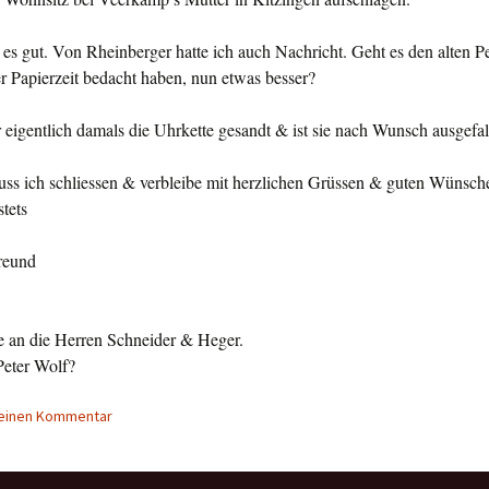
 es gut. Von Rheinberger hatte ich auch Nach­richt. Geht es den alten P
er Papier­zeit bedacht haben, nun etwas besser?
eigentlich damals die Uhrkette gesandt & ist sie nach Wunsch ausgefa
uss ich schliessen & verbleibe mit herzlichen Grüs­sen & guten Wünsch
tets
Freund
e an die Herren Schneider & Heger.
eter Wolf?
 einen Kommentar