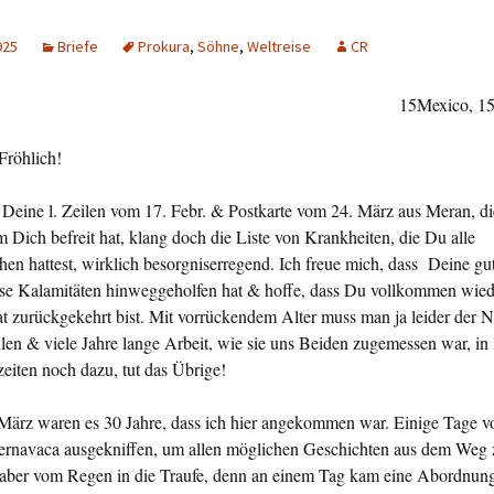
925
Briefe
Prokura
,
Söhne
,
Weltreise
CR
15Mexico, 15
Fröhlich!
 Deine l. Zeilen vom 17. Febr. & Postkarte vom 24. März aus Meran, d
 Dich befreit hat, klang doch die Liste von Krankheiten, die Du alle
en hattest, wirklich besorgniserregend. Ich freue mich, dass Deine gu
ese Kalamitäten hin­weggeholfen hat & hoffe, dass Du vollkommen wiede
at zurückgekehrt bist. Mit vorrückendem Alter muss man ja leider der 
len & viele Jahre lange Arbeit, wie sie uns Beiden zugemessen war, in
eiten noch dazu, tut das Übrige!
 März waren es 30 Jahre, dass ich hier angekommen war. Einige Tage v
ernavaca ausgekniffen, um allen möglichen Geschichten aus dem Weg 
aber vom Regen in die Traufe, denn an einem Tag kam eine Abord­nun