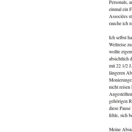
Personals, 
einmal ein F
Associèes st
rauche ich 
Ich selbst h
Weltreise z
wollte ei­ge
absichtlich 
mit 22 1/2 J
längeren Ab
Monierun­gen
nicht reise
Angestellten
gehörigen R
diese Pause 
fehle, sich 
Meine Absich