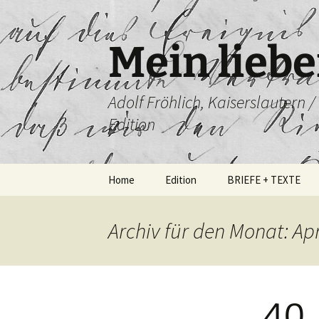
Mein liebe
Adolf Fröhlich, Kaiserslautern 
Edition
Zum
Home
Edition
BRIEFE + TEXTE
Inhalt
springen
Archiv für den Monat: Apr
40