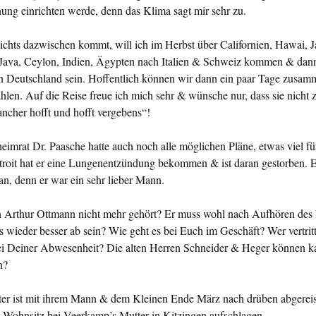
ung einrichten werde, denn das Klima sagt mir sehr zu.
chts dazwischen kommt, will ich im Herbst über Ca­lifornien, Hawai, J
ava, Ceylon, Indien, Ägyp­ten nach Italien & Schweiz kommen & dan
 in Deutschland sein. Hoffentlich können wir dann ein paar Tage zu­sa
ählen. Auf die Reise freue ich mich sehr & wünsche nur, dass sie nicht 
ncher hofft und hofft vergebens“!
eimrat Dr. Paasche hatte auch noch alle möglichen Pläne, etwas viel fü
etroit hat er eine Lungenentzündung bekommen & ist daran gestorben. E
tan, denn er war ein sehr lieber Mann.
 Arthur Ottmann nicht mehr gehört? Er muss wohl nach Aufhören des 
 wieder besser ab sein? Wie geht es bei Euch im Geschäft? Wer vertrit
 bei Deiner Abwesenheit? Die alten Herren Schneider & He­ger können k
n?
er ist mit ihrem Mann & dem Kleinen Ende März nach drüben abgereis
n Wohnsitz bei Veerkamp’s Mutter in Kitzingen aufschlagen.