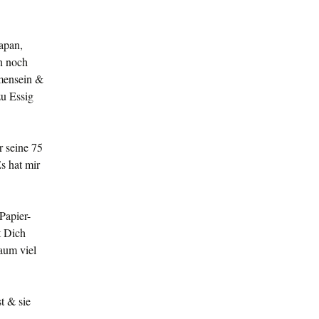
apan,
n noch
mmensein &
zu Essig
r seine 75
s hat mir
Papier-
t Dich
aum viel
t & sie