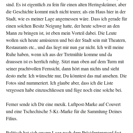
sind. Es ist eigentlich zu fein für einen alten Heringskrämer, aber
die Geschichte kommt mich nicht teurer, als ein Haus hier in der
Stadt, wie es meiner Lage angemessen wäre. Dass ich gerade für
einen solchen Besitz Neigung hatte, der heute schwer an den
Mann zu bringen ist, ist eben mein Vor­teil dabei. Die Leute
wollen sich heute amüsieren und bei der Stadt sein mit Theatern,
Restaurants etc., und das liegt mir nun gar nicht. Ich will meine
Ruhe haben, wenn ich aus der Tretmühle komme und da
draussen ist es herrlich ruhig. Sitzt man oben auf dem Turm mit
seiner prachtvollen Fernsicht, dann hört man nichts und sieht
desto mehr. Ich wünschte nur, Du könntest das mal ansehen. Die
Fotos sind nummeriert. Ich glaube aber, dass ich die Liste
vergessen habe einzuschlies­sen und füge noch eine solche bei.
Ferner sende ich Dir eine mexik. Luftpost-Marke auf Couvert
und eine Tschechische 5-Kr.-Marke für die Sammlung Deines
Fi­lius.
Politisch hat sich unsere Lage nach dem Präsidentenmord fast