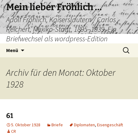
Mein lieber Fröhlich …
Adolf Fröhlich, Kaiserslautern / Carlos
Reichert, Mexiko-Stadt, 1895–1939. Ein
Briefwechsel als wordpress-Edition
Zum
Suchen
Menü
Inhalt
nach:
springen
Archiv für den Monat: Oktober
1928
61
5. Oktober 1928
Briefe
Diplomaten
,
Eisengeschäft
CR