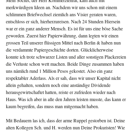
Mein Socius, der Herr Kommerzienrat, kam auch mit
merkwürdigen Ideen an. Nachdem wir uns schon mit einem
schlimmen Briefwechsel ziemlich ans Visier geraten waren,
entschloss er sich, hierherzureisen. Nach 24 Stunden Hiersein
war er ein ganz anderer Mensch. Es ist für uns eine böse Sache
geworden. Zuerst hier Papierwährung, dann legten wir einen
grossen Teil unserer flüssigen Mittel nach Berlin & haben nun
die verdammte Papiergeschichte dorten. Glücklicherweise
konnte ich trotz schwarzer Listen und aller sonstigen Plackereien
die Verluste schon wett machen. Beide Dinge zusammen haben
uns nämlich rund 1 Million Pesos gekostet. Also ein ganz
respektabler Aderlass. Als er sah, dass wir unser Kapital nicht
allein gehalten, sondern noch eine anständige Dividende
herausgewirtschaftet hatten, reiste er zufrieden wieder nach
Haus. Was ich aber in alle den Jahren leisten musste, das kann er
kaum begreifen, das muss man mitgemacht haben.
Mit Bedauern las ich, dass der arme Ruppel gestorben ist. Deine
alten Kollegen Sch. und H. werden nun Deine Prokuristen! Wie