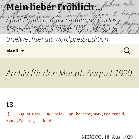
Mein lieber Fröhlich …
Adolf Fröhlich, Kaiserslautern / Carlos
Reichert, Mexiko-Stadt, 1895–1939. Ein
Briefwechsel als wordpress-Edition
Zum
Suchen
Menü
Inhalt
nach:
springen
Archiv für den Monat: August 1920
13
18. August 1920
Briefe
Eherecht
,
Mark
,
Papiergeld
,
Reise
,
Währung
CR
MEXICO, 18. Aug. 1920