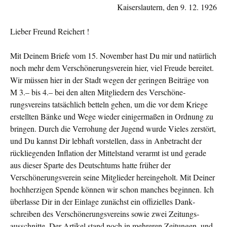
Kaiserslautern, den 9. 12. 1926
Lieber Freund Reichert !
Mit Deinem Briefe vom 15. November hast Du mir und natürlich
noch mehr dem Verschönerungsverein hier, viel Freude berei­tet.
Wir müssen hier in der Stadt wegen der geringen Beiträge von
M 3.– bis 4.– bei den alten Mitgliedern des Verschöne­
rungsvereins tatsächlich betteln gehen, um die vor dem Kriege
erstellten Bänke und Wege wieder einigermaßen in Ordnung zu
bringen. Durch die Verrohung der Jugend wurde Vieles zer­stört,
und Du kannst Dir lebhaft vorstellen, dass in Anbe­tracht der
rückliegenden In­flation der Mittelstand verarmt ist und gerade
aus dieser Sparte des Deutschtums hatte früher der
Verschönerungsverein seine Mitglieder her­eingeholt. Mit Deiner
hochherzigen Spende können wir schon manches begin­nen. Ich
überlasse Dir in der Einlage zunächst ein offizielles Dank­
schreiben des Verschönerungsvereins sowie zwei Zeitungs­
ausschnitte. Der Artikel stand noch in mehreren Zeitungen, und