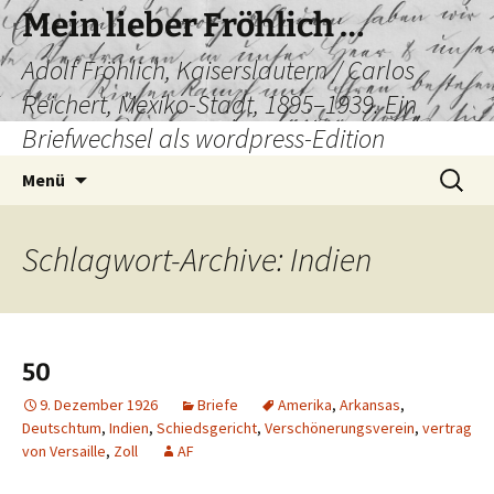
Mein lieber Fröhlich …
Adolf Fröhlich, Kaiserslautern / Carlos
Reichert, Mexiko-Stadt, 1895–1939. Ein
Briefwechsel als wordpress-Edition
Zum
Suchen
Menü
Inhalt
nach:
springen
Schlagwort-Archive: Indien
50
9. Dezember 1926
Briefe
Amerika
,
Arkansas
,
Deutschtum
,
Indien
,
Schiedsgericht
,
Verschönerungsverein
,
vertrag
von Versaille
,
Zoll
AF