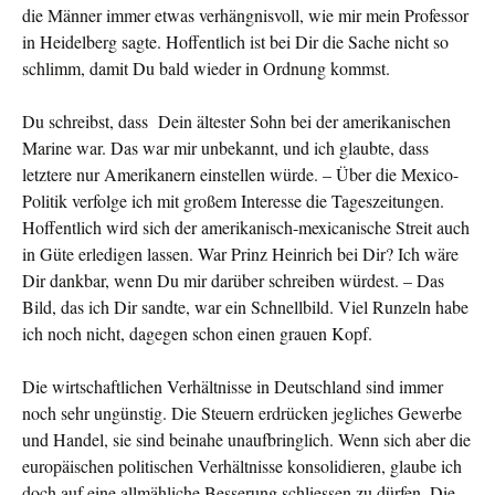
die Männer immer etwas verhängnisvoll, wie mir mein Pro­fessor
in Heidelberg sagte. Hoffentlich ist bei Dir die Sa­che nicht so
schlimm, da­mit Du bald wieder in Ordnung kommst.
Du schreibst, dass Dein ältester Sohn bei der amerikanischen
Marine war. Das war mir unbekannt, und ich glaubte, dass
letztere nur Amerikanern einstellen würde. – Über die Mexico-
Politik verfolge ich mit großem In­teresse die Tageszeitungen.
Hoffentlich wird sich der amerikanisch-mexi­canische Streit auch
in Güte erledigen lassen. War Prinz Heinrich bei Dir? Ich wäre
Dir dankbar, wenn Du mir darüber schreiben würdest. – Das
Bild, das ich Dir sandte, war ein Schnellbild. Viel Runzeln habe
ich noch nicht, dagegen schon einen grauen Kopf.
Die wirtschaftlichen Verhältnisse in Deutschland sind immer
noch sehr un­günstig. Die Steuern erdrücken jegliches Gewerbe
und Handel, sie sind beinahe unaufbringlich. Wenn sich aber die
europäischen politischen Verhältnisse konsolidieren, glaube ich
doch auf eine allmähliche Besserung schliessen zu dürfen. Die