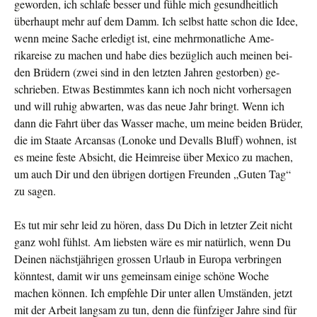
geworden, ich schlafe besser und fühle mich gesundheit­lich
überhaupt mehr auf dem Damm. Ich selbst hatte schon die Idee,
wenn meine Sache erledigt ist, eine mehrmonatliche Ame­
rikareise zu machen und habe dies bezüglich auch meinen bei­
den Brüdern (zwei sind in den letzten Jahren gestorben) ge­
schrieben. Etwas Bestimmtes kann ich noch nicht vor­hersagen
und will ruhig abwarten, was das neue Jahr bringt. Wenn ich
dann die Fahrt über das Wasser mache, um meine beiden Brüder,
die im Staate Arcansas (Lonoke und Devalls Bluff) wohnen, ist
es meine feste Absicht, die Heimreise über Mexico zu machen,
um auch Dir und den übrigen dortigen Freunden „Guten Tag“
zu sagen.
Es tut mir sehr leid zu hören, dass Du Dich in letzter Zeit nicht
ganz wohl fühlst. Am liebsten wäre es mir natürlich, wenn Du
Deinen nächstjäh­rigen grossen Urlaub in Europa ver­bringen
könntest, damit wir uns gemein­sam einige schöne Woche
machen können. Ich empfehle Dir unter allen Umständen, jetzt
mit der Arbeit langsam zu tun, denn die fünfziger Jahre sind für