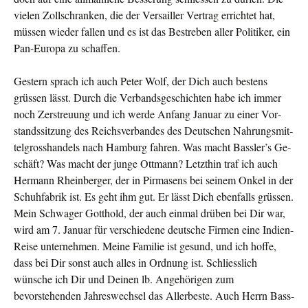
vielen Zollschranken, die der Versailler Vertrag errichtet hat,
müssen wieder fallen und es ist das Bestreben aller Politiker, ein
Pan-Europa zu schaffen.
Gestern sprach ich auch Peter Wolf, der Dich auch bestens
grüssen lässt. Durch die Verbandsgeschichten habe ich immer
noch Zerstreuung und ich werde Anfang Januar zu einer Vor­
standssitzung des Reichsverbandes des Deutschen Nahrungsmit­
telgrosshandels nach Hamburg fahren. Was macht Bass­ler’s Ge­
schäft? Was macht der junge Ottmann? Letzthin traf ich auch
Hermann Rheinberger, der in Pirmasens bei seinem Onkel in der
Schuhfabrik ist. Es geht ihm gut. Er lässt Dich ebenfalls grüssen.
Mein Schwager Gotthold, der auch einmal drüben bei Dir war,
wird am 7. Januar für ver­schiedene deutsche Firmen eine Indien-
Reise unternehmen. Meine Familie ist gesund, und ich hoffe,
dass bei Dir sonst auch alles in Ordnung ist. Schliesslich
wünsche ich Dir und Deinen lb. Ange­hörigen zum
bevorstehenden Jahreswechsel das Allerbeste. Auch Herrn Bass­