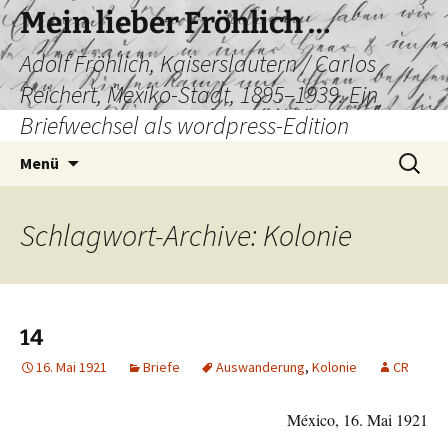
Mein lieber Fröhlich …
Adolf Fröhlich, Kaiserslautern / Carlos
Reichert, Mexiko-Stadt, 1895–1939. Ein
Briefwechsel als wordpress-Edition
Zum
Suchen
Menü
Inhalt
nach:
springen
Schlagwort-Archive: Kolonie
14
16. Mai 1921
Briefe
Auswanderung
,
Kolonie
CR
México, 16. Mai 1921