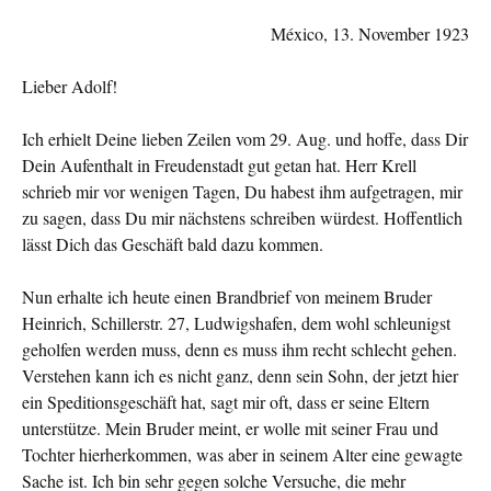
México, 13. November 1923
Lieber Adolf!
Ich erhielt Deine lieben Zeilen vom 29. Aug. und hoffe, dass Dir
Dein Aufenthalt in Freudenstadt gut getan hat. Herr Krell
schrieb mir vor wenigen Tagen, Du habest ihm aufgetragen, mir
zu sagen, dass Du mir nächstens schrei­ben würdest. Hoffent­lich
lässt Dich das Geschäft bald dazu kommen.
Nun erhalte ich heute einen Brandbrief von meinem Bruder
Hein­rich, Schillerstr. 27, Ludwigshafen, dem wohl schleu­nigst
ge­holfen werden muss, denn es muss ihm recht schlecht gehen.
Ver­stehen kann ich es nicht ganz, denn sein Sohn, der jetzt hier
ein Speditionsgeschäft hat, sagt mir oft, dass er seine Eltern
unterstütze. Mein Bru­der meint, er wolle mit seiner Frau und
Tochter hierher­kommen, was aber in seinem Alter eine gewagte
Sache ist. Ich bin sehr gegen solche Versuche, die mehr