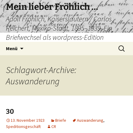
Mein lieber Fröhlich …
Adolf Fröhlich, Kaiserslautern / Carlos
Reichert, Mexiko-Stadt, 1895–1939. Ein
Briefwechsel als wordpress-Edition
Zum
Suchen
Menü
Inhalt
nach:
springen
Schlagwort-Archive:
Auswanderung
30
13. November 1923
Briefe
Auswanderung
,
Speditionsgeschäft
CR