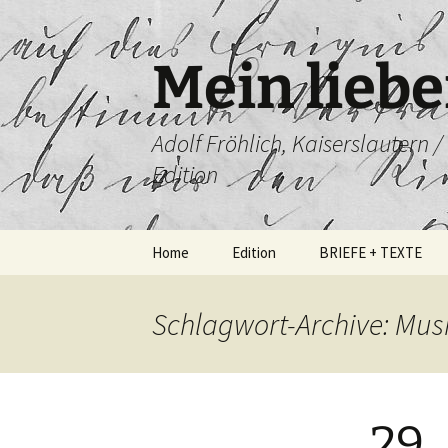
Mein liebe
Adolf Fröhlich, Kaiserslautern 
Edition
Zum
Home
Edition
BRIEFE + TEXTE
Inhalt
springen
Schlagwort-Archive: Mus
29