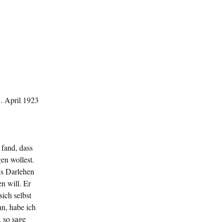
. April 1923
 fand, dass
gen wollest.
ls Darlehen
n will. Er
sich selbst
nn, habe ich
, so sage