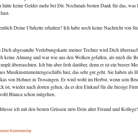
ch hätte keine Gelder mehr bei Dir. Noch­mals besten Dank für das, was 
hast.
ntlich Deine Uhrkette erhalten? Ich habe noch keine Nachricht von Stu
n Dich abgesandte Verlobungskarte meiner Toch­ter wird Dich überrasc
ch keine Ah­nung und war wie aus den Wolken gefallen, als mich die Br
ompli überraschten. Ich bin aber froh darüber, denn er ist ein braver Me
ines Musikinstrumentenge­schäfts hier, das sehr gut geht. Sie haben als H
kas von Hoh­ner in Trossingen. Er wird wohl im Herbst, wenn sein Bru­
k ist, wieder nach dorten ge­hen, da er den Einkauf für die hiesige Firm
ohl Blanca schon mitgehen.
hliesse ich mit den besten Grüssen stets Dein al­ter Freund und Kollege!
 einen Kommentar