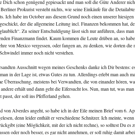
be Dich schon genü­gend gepiesackt und man soll die Güte Anderer nich
Berliner Prokurist versteht nichts, wie seine Einkäufe für die Detailabte
hts. Ich habe im October aus diesem Grund noch einen unserer hiesigen 
ge­schickt, der die allgemeine Leitung incl. Finanzen bekom­men hat, 
nglaublich“. Zu seiner Entschuldigung lässt sich nur anfüh­ren, dass man
enden Finanzmann fin­det. Kaum kommen die Leute drüben an, so habe
hre von Mexico ver­gessen, oder fangen an, zu denken, wie dorten die m
Schwindel immer noch nicht verstehen.
rsandten Ausschnitt wegen meines Geschenks danke ich Dir bestens: es
an in der Lage ist, et­was Gutes zu tun. Allerdings erlebt man auch m
 Überraschung, meistens bei Ver­wandten, die von einander hören, wa
andere erhält und dann geht die Eifer­sucht los. Nun, man tut, was ma
 passt, der soll ins Pfefferland gehen.
 von Alverdes angeht, so habe ich in der Eile mei­nen Brief vom 6. Apr
lesen, denn leider enthält er verschiedene Schnitzer. Ich meinte, wenn
ückgibt (eine Möglich­keit, mit der ich nicht rechne), so solltest Du es z
ssen oder noch besser, es gar nicht annehmen, er soll ruhig damit arbe