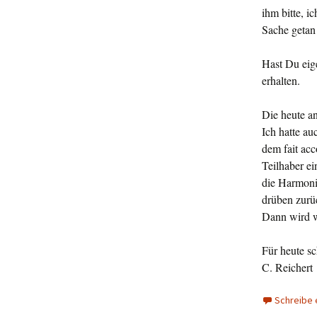
ihm bitte, i
Sache getan 
Hast Du eige
erhalten.
Die heute a
Ich hatte au
dem fait acc
Teilha­ber e
die Harmoni
drüben zurüc
Dann wird w
Für heute sc
C. Reichert
Schreibe