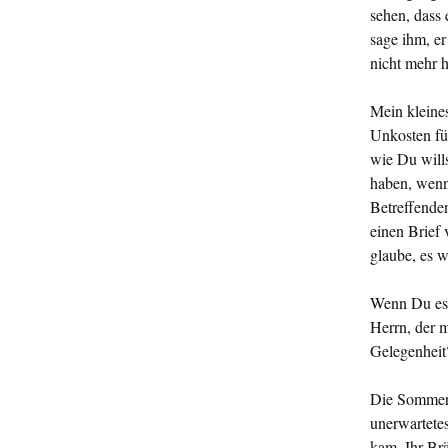
sehen, dass 
sage ihm, er
nicht mehr 
Mein kleine
Unkosten für
wie Du wills
haben, wenn 
Be­treffende
einen Brief 
glaube, es w
Wenn Du es f
Herrn, der m
Gelegenheit
Die Sommerfr
unerwartetes
kam. Ihr Br