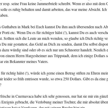
er resp. seine Frau keine Jammer­briefe schreibt. Wenn er also mit dem
 solle es ruhig be­halten und damit arbeiten, das war meine Absicht. Ich 
haben.
s Guthaben in Mark bei Euch kannst Du ihm auch über­senden nach A
 Porti etc. Wenn Du es für richtiger hälst (!), kannst Du es auch versc
t. Sollten sich die Leute an mich wen­den, so glaube ich Dich richtig v
Du mir gestattest, das Geld an Dich zu senden, damit Du selbst dispo­ni
n dazu würdig sind oder ob es sich nur um Schnorrer handelt. Neulich er
von einem Herrn Hargesheimer aus Tripp­stadt, dem ich einige Dol­lars s
ar ein Bekannter meines Vaters.
ür richtig hälst (!), würde ich gerne einen Be­trag stiften zu Ehren mein
ir leider so früh entrissen wurde, so etwa 250 Dollars. Gibt es da eine 
?
ische in Cuernavaca habe ich sehr genossen, nur hat sie mir ein gänzl
 Ereignis ge­bracht, die Verlo­bung meiner Tochter, die mir absolut übe
äutigam heisst Veerkamp, der mit seinem Bruder hier ein