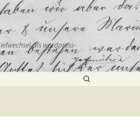
Briefwechsel als wordpress-
Suchen
nach: