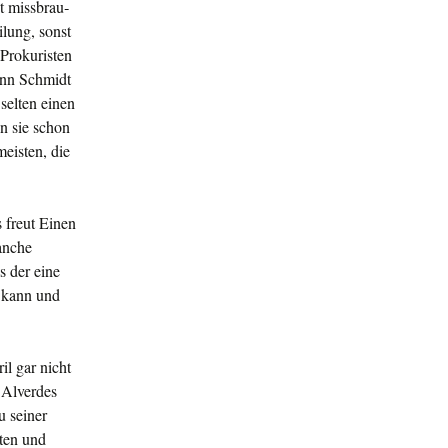
t missbrau­
ilung, sonst
Prokuri­sten
denn Schmidt
 selten einen
n sie schon
eisten, die
 freut Einen
anche
s der eine
n kann und
il gar nicht
 Alverdes
u seiner
iten und