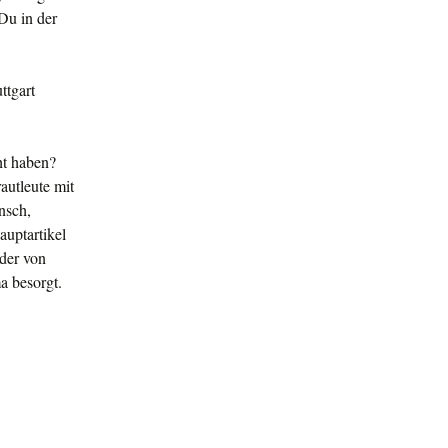
Du in der
ttgart
ht haben?
autleute mit
nsch,
auptartikel
der von
a besorgt.