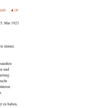
tadt
CR
25. Mai 1923
wie immer,
rsandten
en und
nerung
nicht
itteren
n.
gt zu haben,