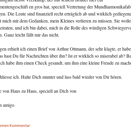
mentengeschäft en gros hat, speciell Vertretung der Mundharmonikafa
gen. Die Leute sind fi­nanziell recht erträg­lich ab und wirklich gedieg
t mich mit dem Gedanken, mein Kleines ver­lieren zu müssen. Sie woll
iraten, und ich bin dabei, mich in die Rolle des würdigen Schwiegerva
. Ganz leicht fällt mir das nicht.
gen erhielt ich einen Brief von Arthur Ott­mann, der sehr klagte, er habe 
s hast Du für Nachrichten über ihn? Ist er wirklich so mi­serabel ab? Ba
ch habe ihm einen Check gesandt, um ihm eine kleine Freude zu mach
hliesse ich. Halte Dich munter und lass bald wie­der von Dir hören.
e von Haus zu Haus, speciell an Dich von
n amigo
 einen Kommentar