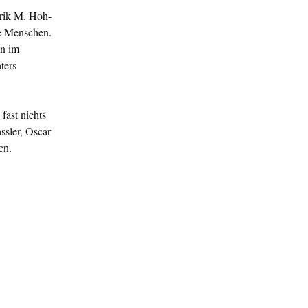
brik M. Hoh­
ene Menschen.
en im
ters
fast nichts
ssler, Oscar
en.