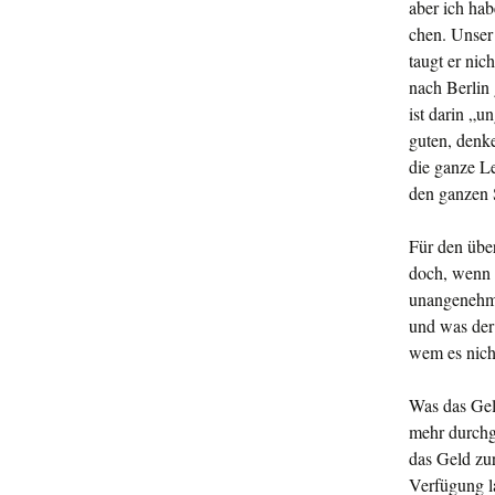
aber ich ha
chen. Unser 
taugt er nic
nach Berlin 
ist darin „u
guten, denk
die ganze Le
den ganzen 
Für den übe
doch, wenn m
unangenehme
und was der 
wem es nicht
Was das Geld
mehr durchge
das Geld zur
Verfügung la