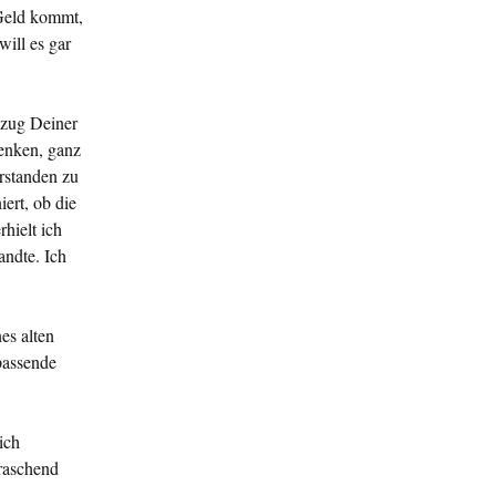
 Geld kommt,
will es gar
bzug Deiner
henken, ganz
erstanden zu
ert, ob die
hielt ich
andte. Ich
es alten
pas­sende
ich
rraschend