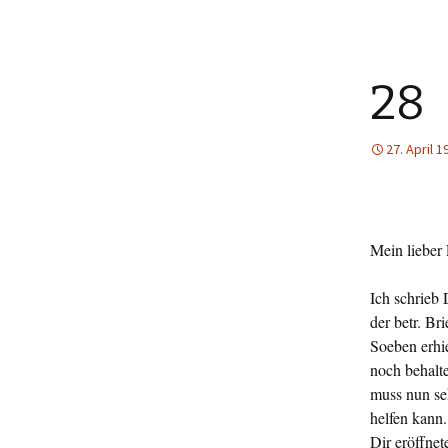
28
27. April 1
Mein lieber 
Ich schrieb 
der betr. Br
Soeben erhie
noch behal­t
muss nun se­h
helfen kann.
Dir eröffnet