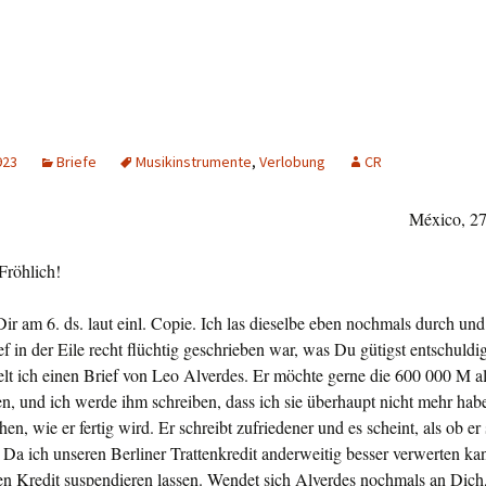
923
Briefe
Musikinstrumente
,
Verlobung
CR
México, 27
Fröhlich!
Dir am 6. ds. laut einl. Copie. Ich las die­selbe eben nochmals durch und
ief in der Eile recht flüchtig geschrieben war, was Du gütigst entschul­di
lt ich einen Brief von Leo Alver­des. Er möchte gerne die 600 000 M a
en, und ich werde ihm schreiben, dass ich sie überhaupt nicht mehr habe
en, wie er fertig wird. Er schreibt zu­friedener und es scheint, als ob er 
 Da ich unse­ren Berliner Trattenkredit anderwei­tig besser verwerten ka
en Kredit suspendieren lassen. Wen­det sich Alverdes nochmals an Dich