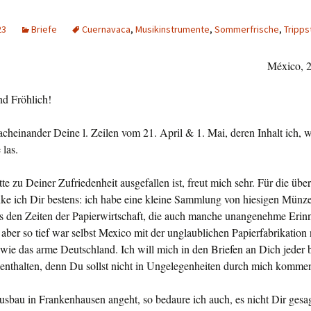
23
Briefe
Cuernavaca
,
Musikinstrumente
,
Sommerfrische
,
Tripps
México, 
nd Fröhlich!
nacheinander Deine l. Zeilen vom 21. April & 1. Mai, deren Inhalt ich, 
 las.
te zu Deiner Zufriedenheit ausgefallen ist, freut mich sehr. Für die übe
e ich Dir bestens: ich habe eine kleine Sammlung von hiesigen Mün­z
us den Zeiten der Papierwirtschaft, die auch manche unange­nehme Erin
 aber so tief war selbst Mexico mit der unglaublichen Papierfabri­kation 
ie das arme Deutschland. Ich will mich in den Briefen an Dich jeder b
nt­halten, denn Du sollst nicht in Ungelegenheiten durch mich komme
sbau in Frankenhausen angeht, so bedaure ich auch, es nicht Dir gesa