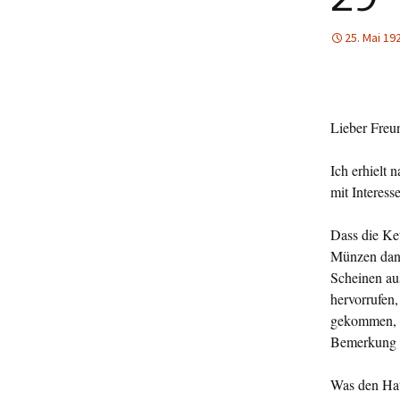
25. Mai 19
Lieber Freu
Ich erhielt 
mit Interesse
Dass die Ket
Münzen dank
Schei­nen a
hervorrufen,
gekom­men, w
Bemerkung e
Was den Hau