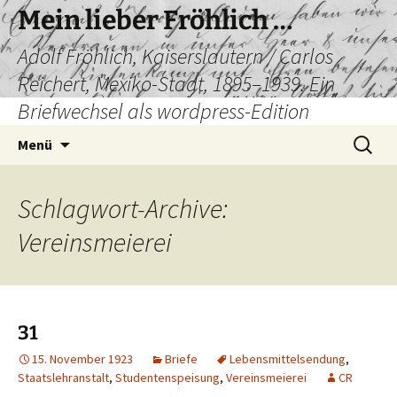
Mein lieber Fröhlich …
Adolf Fröhlich, Kaiserslautern / Carlos
Reichert, Mexiko-Stadt, 1895–1939. Ein
Briefwechsel als wordpress-Edition
Zum
Suchen
Menü
Inhalt
nach:
springen
Schlagwort-Archive:
Vereinsmeierei
31
15. November 1923
Briefe
Lebensmittelsendung
,
Staatslehranstalt
,
Studentenspeisung
,
Vereinsmeierei
CR