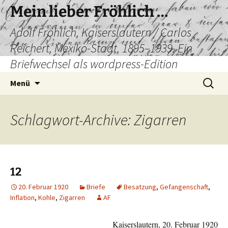
Mein lieber Fröhlich …
Adolf Fröhlich, Kaiserslautern / Carlos
Reichert, Mexiko-Stadt, 1895–1939. Ein
Briefwechsel als wordpress-Edition
Zum
Suchen
Menü
Inhalt
nach:
springen
Schlagwort-Archive: Zigarren
12
20. Februar 1920
Briefe
Besatzung
,
Gefangenschaft
,
Inflation
,
Kohle
,
Zigarren
AF
Kaiserslautern, 20. Februar 1920