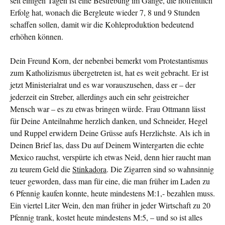
seit einigen Tagen ist eine Bestrebung im Gange, die hoffentlich
Erfolg hat, wonach die Bergleute wieder 7, 8 und 9 Stunden
schaffen sollen, damit wir die Kohleproduktion bedeutend
erhöhen können.
Dein Freund Korn, der nebenbei bemerkt vom Protestantismus
zum Katholizismus übergetreten ist, hat es weit gebracht. Er ist
jetzt Ministerialrat und es war vorauszusehen, dass er – der
jederzeit ein Streber, allerdings auch ein sehr geistreicher
Mensch war – es zu etwas bringen würde. Frau Ottmann lässt
für Deine Anteilnahme herzlich danken, und Schneider, Hegel
und Ruppel erwidern Deine Grüsse aufs Herzlichste. Als ich in
Deinen Brief las, dass Du auf Deinem Wintergarten die echte
Mexico rauchst, verspürte ich etwas Neid, denn hier raucht man
zu teurem Geld die
Stinkadora
. Die Zigarren sind so wahnsinnig
teuer geworden, dass man für eine, die man früher im Laden zu
6 Pfennig kaufen konnte, heute mindestens M:1,- bezahlen muss.
Ein viertel Liter Wein, den man früher in jeder Wirtschaft zu 20
Pfennig trank, kostet heute mindestens M:5, – und so ist alles