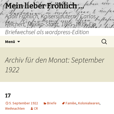
Mein lieber Fröhlich …
Adolf Fröhlich, Kaiserslautern / Carlos
Reichert, Mexiko-Stadt, 1895–1939. Ein
Briefwechsel als wordpress-Edition
Zum
Suchen
Menü
Inhalt
nach:
springen
Archiv für den Monat: September
1922
17
5. September 1922
Briefe
Familie
,
Kolonialwaren
,
Weihnachten
CR