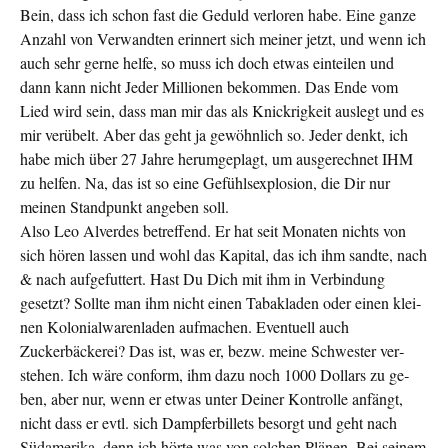
Bein, dass ich schon fast die Geduld verloren habe. Eine ganze
Anzahl von Verwandten erinnert sich meiner jetzt, und wenn ich
auch sehr gerne helfe, so muss ich doch etwas ein­teilen und
dann kann nicht Jeder Mil­lionen bekommen. Das Ende vom
Lied wird sein, dass man mir das als Knickrigkeit auslegt und es
mir verübelt. Aber das geht ja gewöhnlich so. Jeder denkt, ich
habe mich über 27 Jahre herum­geplagt, um ausge­rechnet IHM
zu helfen. Na, das ist so eine Ge­fühlsexplosion, die Dir nur
meinen Standpunkt angeben soll.
Also Leo Alverdes betreffend. Er hat seit Monaten nichts von
sich hören lassen und wohl das Kapital, das ich ihm sandte, nach
& nach aufgefuttert. Hast Du Dich mit ihm in Verbindung
gesetzt? Sollte man ihm nicht einen Tabakladen oder einen klei­
nen Kolonialwarenladen aufmachen. Eventuell auch
Zuckerbäcke­rei? Das ist, was er, bezw. meine Schwester ver­
stehen. Ich wäre conform, ihm dazu noch 1000 Dollars zu ge­
ben, aber nur, wenn er etwas unter Deiner Kontrolle anfängt,
nicht dass er evtl. sich Dampferbillets besorgt und geht nach
Südamerika, denn ich hörte was von solchen Plänen. Bei seinem