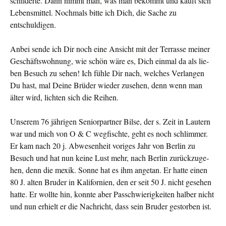
schilderte. Dann nimmt man, was man bekommt und kauft sich
Lebensmittel. Nochmals bitte ich Dich, die Sache zu
entschuldigen.
Anbei sende ich Dir noch eine Ansicht mit der Terrasse meiner
Geschäftswohnung, wie schön wäre es, Dich einmal da als lie­
ben Besuch zu sehen! Ich fühle Dir nach, welches Verlangen
Du hast, mal Deine Brüder wieder zusehen, denn wenn man
älter wird, lichten sich die Reihen.
Unserem 76 jährigen Seniorpartner Bilse, der s. Zeit in Lau­tern
war und mich von O & C wegfischte, geht es noch schlim­mer.
Er kam nach 20 j. Abwesenheit voriges Jahr von Berlin zu
Besuch und hat nun keine Lust mehr, nach Berlin zurückzuge­
hen, denn die mexik. Sonne hat es ihm angetan. Er hatte einen
80 J. alten Bruder in Kalifornien, den er seit 50 J. nicht gesehen
hatte. Er wollte hin, konnte aber Passchwierigkeiten halber nicht
und nun erhielt er die Nachricht, dass sein Bru­der gestorben ist.