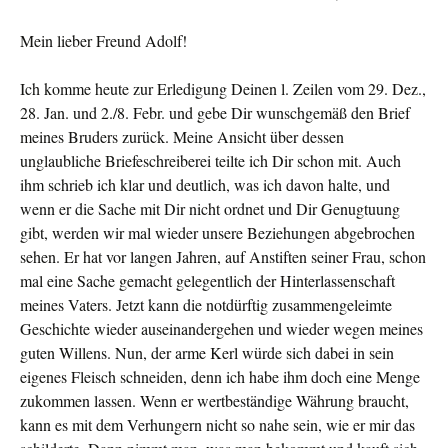
Mein lieber Freund Adolf!
Ich komme heute zur Erledigung Deinen l. Zeilen vom 29. Dez.,
28. Jan. und 2./8. Febr. und gebe Dir wunschgemäß den Brief
meines Bruders zurück. Meine Ansicht über dessen
unglaubliche Briefeschreiberei teilte ich Dir schon mit. Auch
ihm schrieb ich klar und deutlich, was ich davon halte, und
wenn er die Sa­che mit Dir nicht ordnet und Dir Genugtuung
gibt, werden wir mal wieder unsere Beziehungen abgebrochen
sehen. Er hat vor langen Jahren, auf Anstiften seiner Frau, schon
mal eine Sache gemacht gelegentlich der Hinterlassenschaft
meines Va­ters. Jetzt kann die notdürftig zusammengeleimte
Geschichte wieder auseinandergehen und wieder wegen meines
guten Wil­lens. Nun, der arme Kerl würde sich dabei in sein
eigenes Fleisch schnei­den, denn ich habe ihm doch eine Menge
zukommen lassen. Wenn er wertbeständige Währung braucht,
kann es mit dem Verhungern nicht so nahe sein, wie er mir das