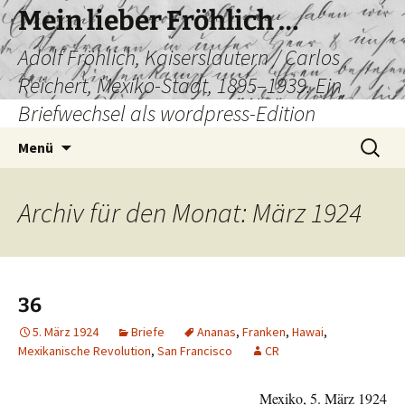
Mein lieber Fröhlich …
Adolf Fröhlich, Kaiserslautern / Carlos
Reichert, Mexiko-Stadt, 1895–1939. Ein
Briefwechsel als wordpress-Edition
Zum
Suchen
Menü
Inhalt
nach:
springen
Archiv für den Monat: März 1924
36
5. März 1924
Briefe
Ananas
,
Franken
,
Hawai
,
Mexikanische Revolution
,
San Francisco
CR
Mexiko, 5. März 1924