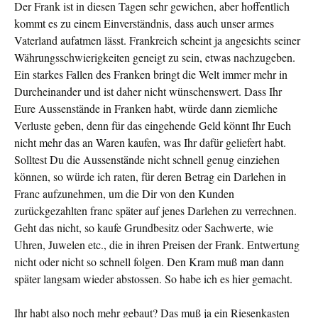
Der Frank ist in diesen Tagen sehr gewichen, aber hoffent­lich
kommt es zu einem Einverständnis, dass auch unser armes
Vater­land aufatmen lässt. Frankreich scheint ja angesichts seiner
Währungsschwierigkeiten geneigt zu sein, etwas nach­zugeben.
Ein starkes Fallen des Franken bringt die Welt immer mehr in
Durch­einander und ist daher nicht wünschenswert. Dass Ihr
Eure Aus­senstände in Franken habt, würde dann ziemliche
Verluste geben, denn für das eingehende Geld könnt Ihr Euch
nicht mehr das an Waren kaufen, was Ihr dafür geliefert habt.
Solltest Du die Aussenstände nicht schnell genug einziehen
können, so würde ich raten, für deren Betrag ein Darlehen in
Franc aufzunehmen, um die Dir von den Kunden
zurückgezahlten franc später auf jenes Darlehen zu verrechnen.
Geht das nicht, so kaufe Grundbesitz oder Sachwerte, wie
Uhren, Juwe­len etc., die in ihren Preisen der Frank. Entwertung
nicht oder nicht so schnell folgen. Den Kram muß man dann
später langsam wieder abstossen. So habe ich es hier gemacht.
Ihr habt also noch mehr gebaut? Das muß ja ein Riesenkasten