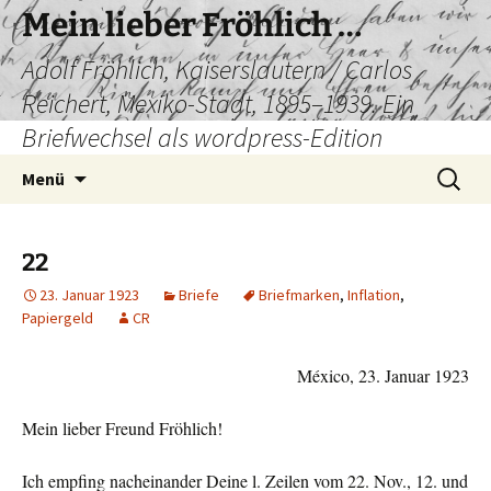
Mein lieber Fröhlich …
Adolf Fröhlich, Kaiserslautern / Carlos
Reichert, Mexiko-Stadt, 1895–1939. Ein
Briefwechsel als wordpress-Edition
Zum
Suchen
Menü
Inhalt
nach:
springen
22
23. Januar 1923
Briefe
Briefmarken
,
Inflation
,
Papiergeld
CR
México, 23. Januar 1923
Mein lieber Freund Fröhlich!
Ich empfing nacheinander Deine l. Zeilen vom 22. Nov., 12. und