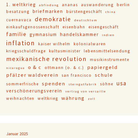
1. weltkrieg
ananas
auswanderung
berlin
abfindung
briefmarken
besatzung
bürstengeschäft
china
demokratie
cuernavaca
deutschtum
einkaufsgenossenschaft
eisenbahn
eisengeschäft
familie
gymnasium
handelskammer
indien
inflation
kaiser wilhelm
kolonialwaren
kriegsschuldfrage
kultusminister
lebensmittelsendung
mexikanische revolution
musikinstrumente
o & c
papiergeld
ottmann (o. & c.)
nicaragua
pfälzer waldverein
schule
san francisco
usa
spenden
sommerfrische
söhne
steingutfabrik
verschönerungsverein
vertrag von versaille
währung
weihnachten
weltkrieg
zoll
Januar 2025