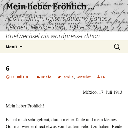
Mein lieber Fröhlich …
Adolf Fröhlich, Kaiserslautern / Carlos
Reichert, Mexiko-Stadt, 1895–1939. Ein
Briefwechsel als wordpress-Edition
Zum
Suchen
Menü
Inhalt
nach:
springen
6
17. Juli 1913
Briefe
Familie
,
Konsulat
CR
México, 17. Juli 1913
Mein lieber Fröhlich!
Es hat mich sehr gefreut, durch meine Tante und mein kleines
Gör mal wieder direct etwas von Lautern gehört zu haben. Beide