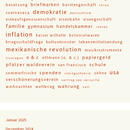
briefmarken
besatzung
bürstengeschäft
china
demokratie
cuernavaca
deutschtum
einkaufsgenossenschaft
eisenbahn
eisengeschäft
familie
gymnasium
handelskammer
indien
inflation
kaiser wilhelm
kolonialwaren
kriegsschuldfrage
kultusminister
lebensmittelsendung
mexikanische revolution
musikinstrumente
o & c
papiergeld
ottmann (o. & c.)
nicaragua
pfälzer waldverein
schule
san francisco
usa
spenden
sommerfrische
söhne
steingutfabrik
verschönerungsverein
vertrag von versaille
währung
weihnachten
weltkrieg
zoll
Januar 2025
Dezember 2024