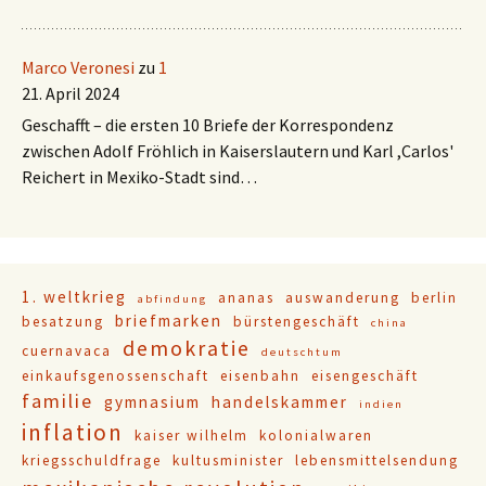
Marco Veronesi
zu
1
21. April 2024
Geschafft – die ersten 10 Briefe der Korrespondenz
zwischen Adolf Fröhlich in Kaiserslautern und Karl ,Carlos'
Reichert in Mexiko-Stadt sind…
1. weltkrieg
ananas
auswanderung
berlin
abfindung
briefmarken
besatzung
bürstengeschäft
china
demokratie
cuernavaca
deutschtum
einkaufsgenossenschaft
eisenbahn
eisengeschäft
familie
gymnasium
handelskammer
indien
inflation
kaiser wilhelm
kolonialwaren
kriegsschuldfrage
kultusminister
lebensmittelsendung