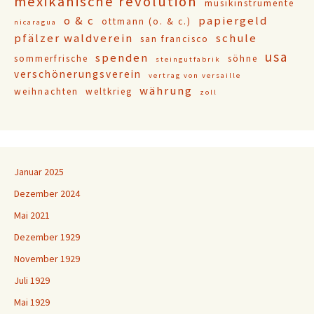
mexikanische revolution
musikinstrumente
o & c
papiergeld
ottmann (o. & c.)
nicaragua
pfälzer waldverein
schule
san francisco
usa
spenden
sommerfrische
söhne
steingutfabrik
verschönerungsverein
vertrag von versaille
währung
weihnachten
weltkrieg
zoll
Januar 2025
Dezember 2024
Mai 2021
Dezember 1929
November 1929
Juli 1929
Mai 1929