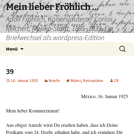
Mein lieber Fröhlich …
Adolf Fröhlich, Kaiserslautern / Carlos
Reichert, Mexiko-Stadt, 1895–1939. Ein
Briefwechsel als wordpress-Edition
Zum
Suchen
Menü
Inhalt
nach:
springen
39
16. Januar 1925
Briefe
Bilanz
,
Reisepläne
CR
México, 16. Januar 1925
Mein lieber Kommerzienrat!
Aus obiger Anrede wirst Du ersehen haben, dass ich Deine
Post­karte vom 24. Dezbr. erhalten habe, und ich gratuliere Dir