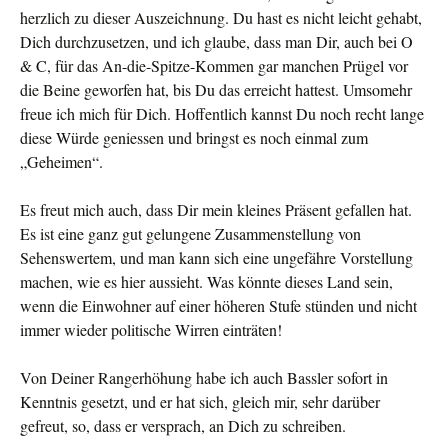
herzlich zu dieser Auszeichnung. Du hast es nicht leicht ge­habt,
Dich durchzusetzen, und ich glaube, dass man Dir, auch bei O
& C, für das An-die-Spitze-Kommen gar manchen Prü­gel vor
die Beine geworfen hat, bis Du das erreicht hattest. Umsomehr
freue ich mich für Dich. Hoffentlich kannst Du noch recht lange
diese Würde geniessen und bringst es noch einmal zum
„Geheimen“.
Es freut mich auch, dass Dir mein kleines Präsent gefallen hat.
Es ist eine ganz gut gelungene Zusammenstellung von
Sehenswer­tem, und man kann sich eine ungefähre Vorstellung
machen, wie es hier aussieht. Was könnte dieses Land sein,
wenn die Einwoh­ner auf einer höheren Stufe stünden und nicht
immer wieder po­litische Wirren einträten!
Von Deiner Rangerhöhung habe ich auch Bassler sofort in
Kennt­nis gesetzt, und er hat sich, gleich mir, sehr darüber
gefreut, so, dass er versprach, an Dich zu schreiben.