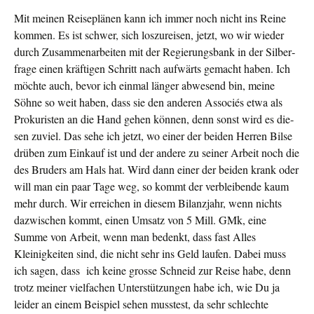
Mit meinen Reiseplänen kann ich immer noch nicht ins Reine
kom­men. Es ist schwer, sich loszureisen, jetzt, wo wir wieder
durch Zusammenarbeiten mit der Regierungsbank in der Silber­
frage einen kräftigen Schritt nach aufwärts gemacht haben. Ich
möchte auch, bevor ich einmal länger abwesend bin, meine
Söhne so weit haben, dass sie den anderen Associés etwa als
Prokuri­sten an die Hand gehen können, denn sonst wird es die­
sen zuviel. Das sehe ich jetzt, wo einer der beiden Herren Bilse
drüben zum Einkauf ist und der andere zu seiner Arbeit noch die
des Bru­ders am Hals hat. Wird dann einer der beiden krank oder
will man ein paar Tage weg, so kommt der verblei­bende kaum
mehr durch. Wir erreichen in diesem Bilanzjahr, wenn nichts
dazwi­schen kommt, einen Umsatz von 5 Mill. GMk, eine
Summe von Ar­beit, wenn man bedenkt, dass fast Alles
Kleinigkeiten sind, die nicht sehr ins Geld laufen. Dabei muss
ich sagen, dass ich keine grosse Schneid zur Reise habe, denn
trotz meiner vielfa­chen Unterstützungen habe ich, wie Du ja
leider an einem Bei­spiel sehen musstest, da sehr schlechte